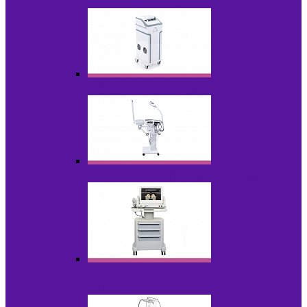
НОВИНКИ
Аппараты для пилинга
Аппараты для проблемной кожи
Аппараты cмас - лифтинга HIFU /
Липосоник