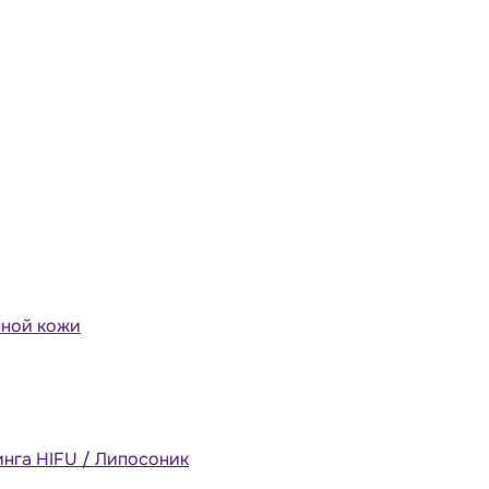
мной кожи
инга HIFU / Липосоник