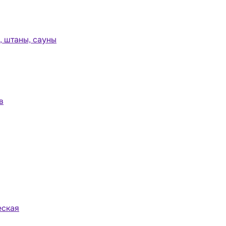
 штаны, сауны
в
еская