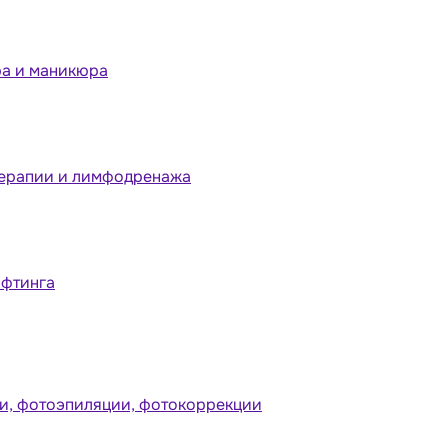
ра и маникюра
терапии и лимфодренажа
ифтинга
и, фотоэпиляции, фотокоррекции