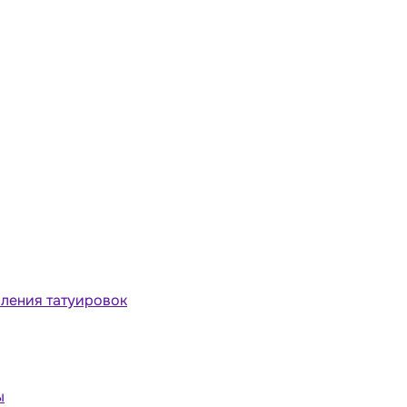
ления татуировок
ы