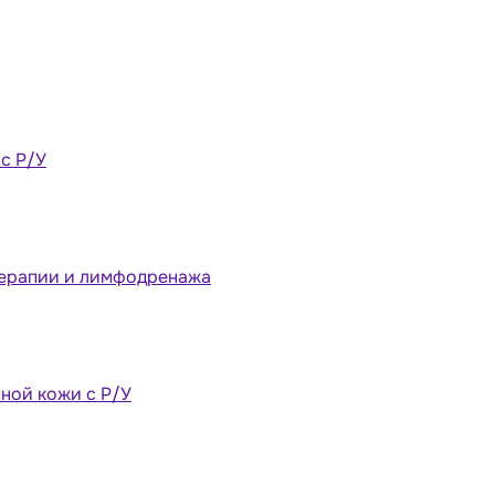
 с Р/У
терапии и лимфодренажа
ной кожи с Р/У