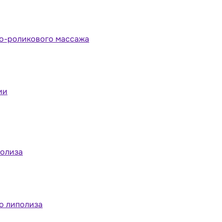
но-роликового массажа
ии
полиза
о липолиза