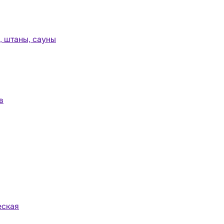
 штаны, сауны
в
еская