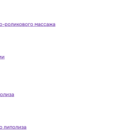
но-роликового массажа
ии
полиза
о липолиза