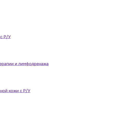
 с Р/У
терапии и лимфодренажа
ной кожи с Р/У