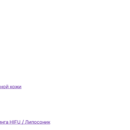
мной кожи
инга HIFU / Липосоник