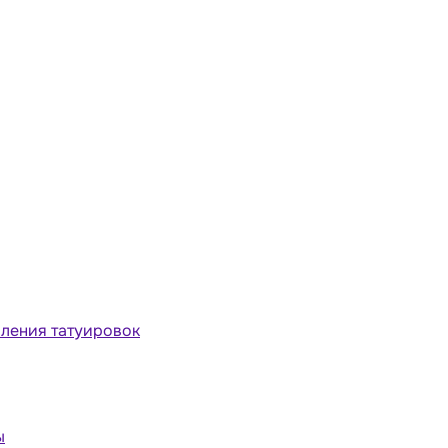
ления татуировок
ы