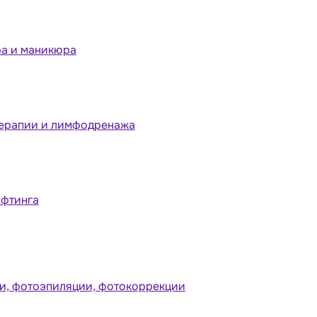
ра и маникюра
терапии и лимфодренажа
ифтинга
и, фотоэпиляции, фотокоррекции