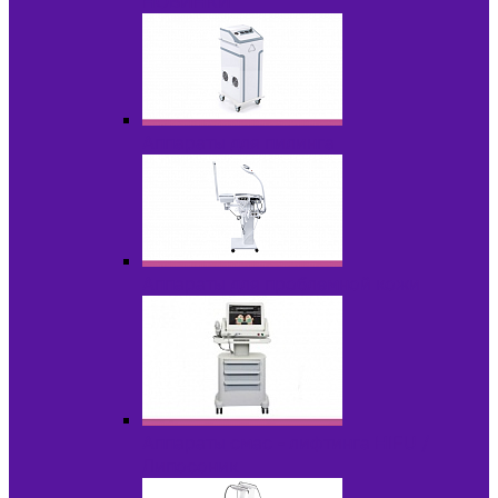
НОВИНКИ
Аппараты для пилинга
Аппараты для проблемной кожи
Аппараты cмас - лифтинга HIFU /
Липосоник