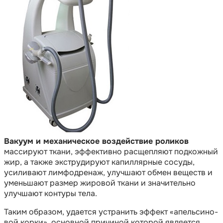
Вакуум и механическое воздействие роликов
массируют ткани, эффективно расщепляют подкожный
жир, а так­же экструдируют капиллярные сосуды,
усиливают лимфодренаж, улучшают обмен веществ и
уменьшают раз­мер жировой ткани и значительно
улучшают контуры тела.
Таким образом, удается устранить эффект «апель­си­но­
вой корки», основной причиной которой является