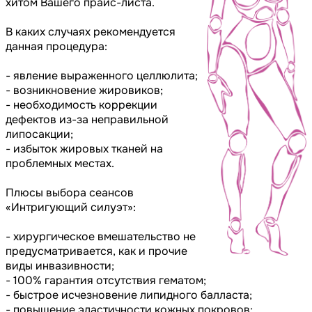
хитом Вашего прайс-листа.
В каких случаях рекомендуется
данная процедура:
- явление выраженного целлюлита;
- возникновение жировиков;
- необходимость коррекции
дефектов из-за неправильной
липосакции;
- избыток жировых тканей на
проблемных местах.
Плюсы выбора сеансов
«Интригующий силуэт»:
- хирургическое вмешательство не
предусматривается, как и прочие
виды инвазивности;
- 100% гарантия отсутствия гематом;
- быстрое исчезновение липидного балласта;
- повышение эластичности кожных покровов;