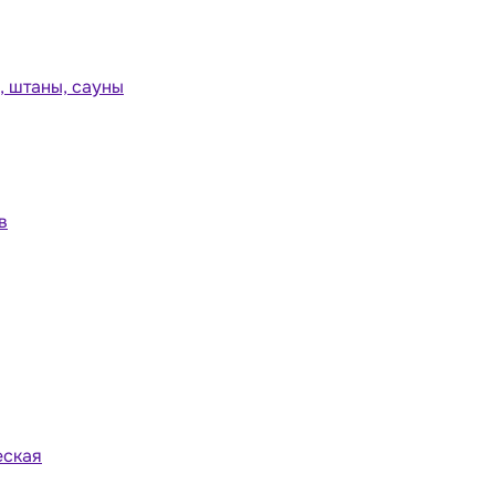
 штаны, сауны
в
еская