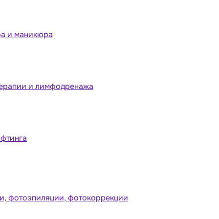
ра и маникюра
терапии и лимфодренажа
ифтинга
и, фотоэпиляции, фотокоррекции