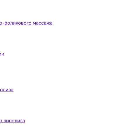
но-роликового массажа
ии
полиза
о липолиза