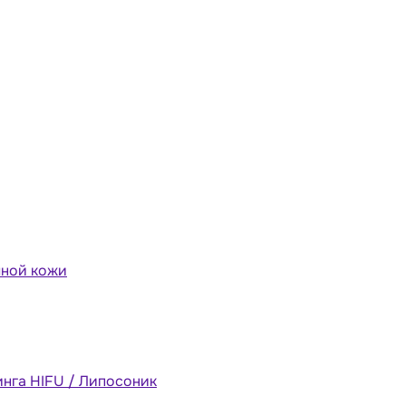
мной кожи
инга HIFU / Липосоник