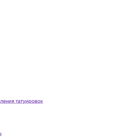
ления татуировок
ы