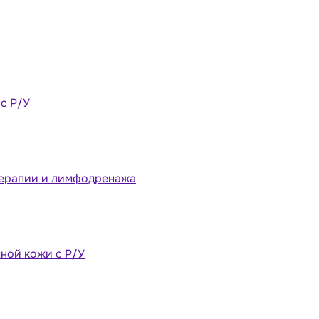
 с Р/У
терапии и лимфодренажа
ной кожи с Р/У