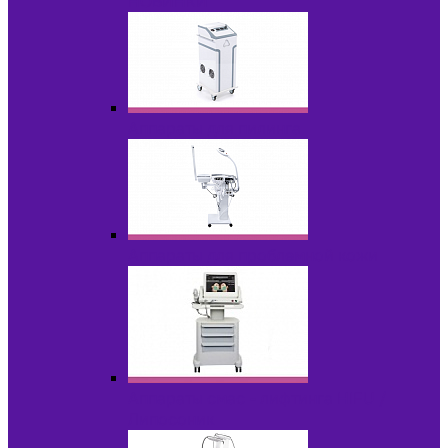
НОВИНКИ
Аппараты для пилинга
Аппараты для проблемной кожи
Аппараты cмас - лифтинга HIFU /
Липосоник