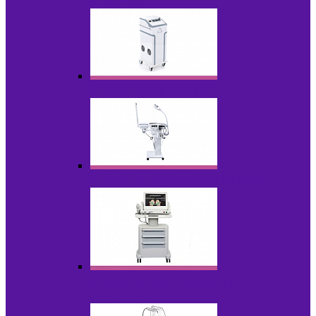
НОВИНКИ
Аппараты для пилинга
Аппараты для проблемной кожи
Аппараты cмас - лифтинга HIFU /
Липосоник