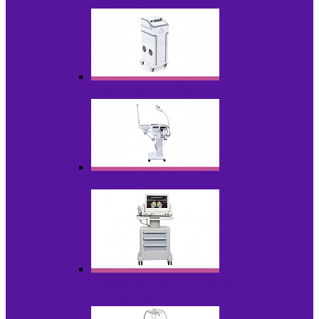
НОВИНКИ
Аппараты для пилинга
Аппараты для проблемной кожи
Аппараты cмас - лифтинга HIFU /
Липосоник