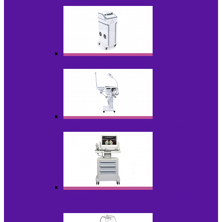
НОВИНКИ
Аппараты для пилинга
Аппараты для проблемной кожи
Аппараты cмас - лифтинга HIFU /
Липосоник