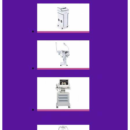
НОВИНКИ
Аппараты для пилинга
Аппараты для проблемной кожи
Аппараты cмас - лифтинга HIFU /
Липосоник