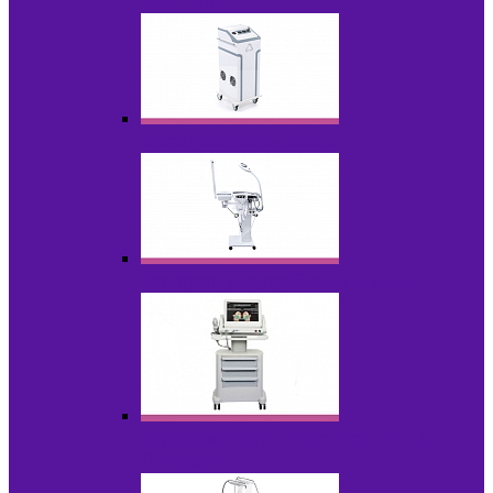
НОВИНКИ
Аппараты для пилинга
Аппараты для проблемной кожи
Аппараты cмас - лифтинга HIFU /
Липосоник