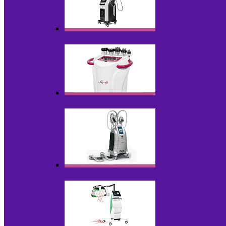
Аппараты для вакуумно-роликового ма
Аппараты для кавитации
Аппараты для криолиполиза