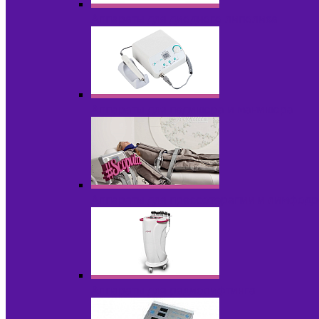
Аппараты для диодного липолиза
Аппараты для педикюра и маникюра
Аппараты для прессотерапии и лимфод
Аппараты для радиолифтинга