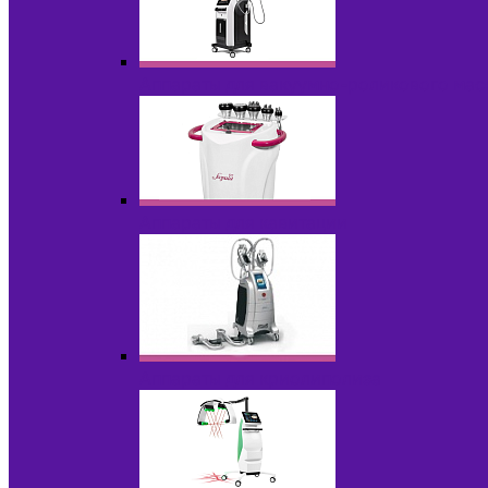
Аппараты для вакуумно-роликового ма
Аппараты для кавитации
Аппараты для криолиполиза