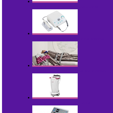
Аппараты для диодного липолиза
Аппараты для педикюра и маникюра
Аппараты для прессотерапии и лимфод
Аппараты для радиолифтинга