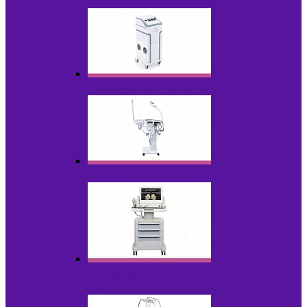
НОВИНКИ
Аппараты для пилинга
Аппараты для проблемной кожи
Аппараты cмас - лифтинга HIFU /
Липосоник