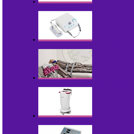
Аппараты для диодного липолиза
Аппараты для педикюра и маникюра
Аппараты для прессотерапии и лимфод
Аппараты для радиолифтинга