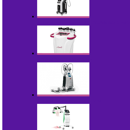
Аппараты для вакуумно-роликового ма
Аппараты для кавитации
Аппараты для криолиполиза