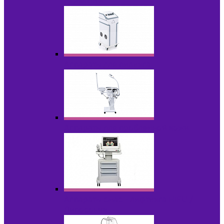
НОВИНКИ
Аппараты для пилинга
Аппараты для проблемной кожи
Аппараты cмас - лифтинга HIFU /
Липосоник